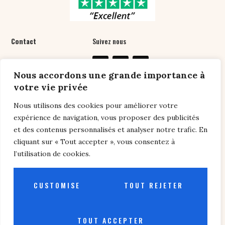
Contact
Suivez nous
07 61 76 24 89
Nous accordons une grande importance à
contact@chansonpers
votre vie privée
onnalisee.com
Nous utilisons des cookies pour améliorer votre
expérience de navigation, vous proposer des publicités
et des contenus personnalisés et analyser notre trafic. En
Liens utiles
cliquant sur « Tout accepter », vous consentez à
l’utilisation de cookies.
Conditions générales de vente
/
Politique de
confidentialité /
Conseils
/
FAQ
CUSTOMISE
TOUT REJETER
Copyright © 2026 Chanson personnalisée - Création
TOUT ACCEPTER