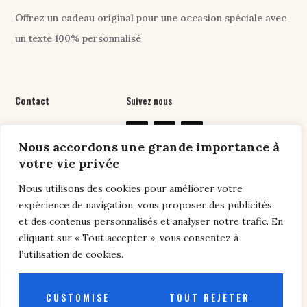
Offrez un cadeau original pour une occasion spéciale avec
un texte 100% personnalisé
Contact
Suivez nous
07 61 76 24 89
Nous accordons une grande importance à
contact@chansonpers
votre vie privée
onnalisee.com
Nous utilisons des cookies pour améliorer votre
expérience de navigation, vous proposer des publicités
et des contenus personnalisés et analyser notre trafic. En
Liens utiles
cliquant sur « Tout accepter », vous consentez à
l’utilisation de cookies.
Conditions générales de vente
/
Politique de
confidentialité /
Conseils
/
FAQ
CUSTOMISE
TOUT REJETER