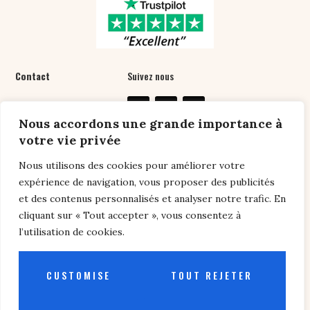
Contact
Suivez nous
07 61 76 24 89
Nous accordons une grande importance à
contact@chansonpers
votre vie privée
onnalisee.com
Nous utilisons des cookies pour améliorer votre
expérience de navigation, vous proposer des publicités
et des contenus personnalisés et analyser notre trafic. En
Liens utiles
cliquant sur « Tout accepter », vous consentez à
l’utilisation de cookies.
Conditions générales de vente
/
Politique de
confidentialité /
Conseils
/
FAQ
CUSTOMISE
TOUT REJETER