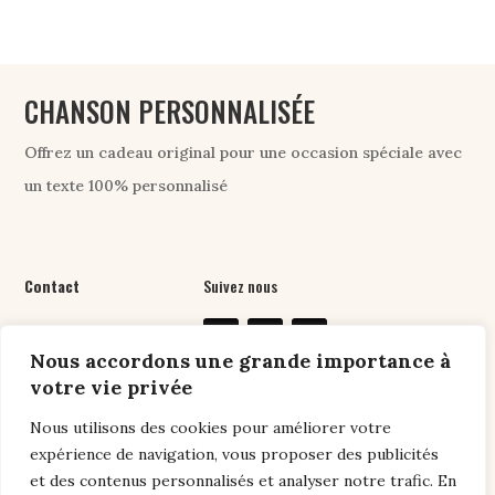
CHANSON PERSONNALISÉE
Offrez un cadeau original pour une occasion spéciale avec
un texte 100% personnalisé
Contact
Suivez nous
07 61 76 24 89
Nous accordons une grande importance à
contact@chansonpers
votre vie privée
onnalisee.com
Nous utilisons des cookies pour améliorer votre
expérience de navigation, vous proposer des publicités
et des contenus personnalisés et analyser notre trafic. En
Liens utiles