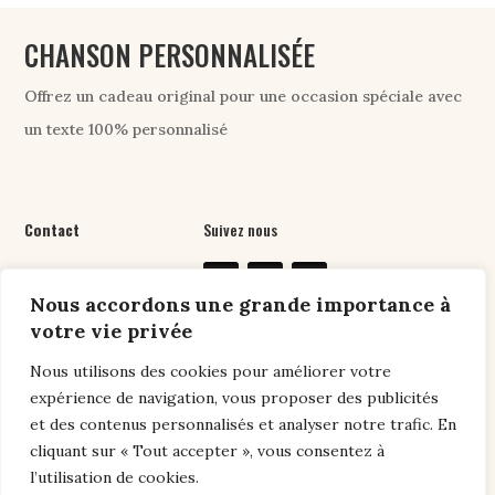
CHANSON PERSONNALISÉE
Offrez un cadeau original pour une occasion spéciale avec
un texte 100% personnalisé
Contact
Suivez nous
07 61 76 24 89
Nous accordons une grande importance à
contact@chansonpers
votre vie privée
onnalisee.com
Nous utilisons des cookies pour améliorer votre
expérience de navigation, vous proposer des publicités
et des contenus personnalisés et analyser notre trafic. En
Liens utiles
cliquant sur « Tout accepter », vous consentez à
l’utilisation de cookies.
Conditions générales de vente
/
Politique de