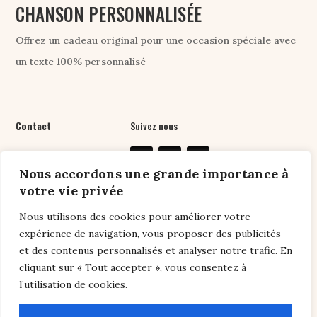
CHANSON PERSONNALISÉE
Offrez un cadeau original pour une occasion spéciale avec
un texte 100% personnalisé
Contact
Suivez nous
07 61 76 24 89
Nous accordons une grande importance à
contact@chansonpers
votre vie privée
onnalisee.com
Nous utilisons des cookies pour améliorer votre
expérience de navigation, vous proposer des publicités
et des contenus personnalisés et analyser notre trafic. En
Liens utiles
cliquant sur « Tout accepter », vous consentez à
l’utilisation de cookies.
Conditions générales de vente
/
Politique de
confidentialité /
Conseils
/
FAQ