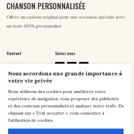
CHANSON PERSONNALISÉE
Offrez un cadeau original pour une occasion spéciale avec
un texte 100% personnalisé
Contact
Suivez nous
07 61 76 24 89
Nous accordons une grande importance à
contact@chansonpers
votre vie privée
onnalisee.com
Nous utilisons des cookies pour améliorer votre
expérience de navigation, vous proposer des publicités
et des contenus personnalisés et analyser notre trafic. En
Liens utiles
cliquant sur « Tout accepter », vous consentez à
l’utilisation de cookies.
Conditions générales de vente
/
Politique de
confidentialité /
Conseils
/
FAQ